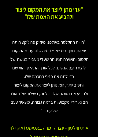
"עדי נותן ליוצר את המקום ליצור
ולהביע את האמת שלו"
"חווית ההקלטה באולפני מיוזיק פרוג'קט היתה
יוצאת דופן. סוג של אנרגיה שנובעת מהמיקום
הקסום והאווירה הנינוחה שעדי מעביר בגישה שלו
ליצירה עם אנשים. לכל אורך התהליך הוא שם
כדי לתת את פניני החכמה שלו.
וחשוב יותר, הוא נותן ליוצר את המקום ליצור
ולהביע את האמת שלו. כל זה, בשילוב של סאונד
חם ואורירי ומקצועיות ברמה גבוהה, משאיר טעם
של עוד..."
איתי ווילסון - יוצר / זמר / באסיסט (איקי לוי