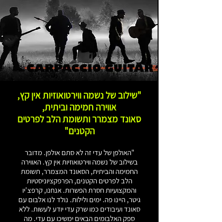
"שילוב של נשמה ווירטואוזיות אין קץ,
אווירה חמימה וביתית,
סאונד מצמרר ותשומת הלב לפרטים
הקטנים"
"האולפן של עדי זה לא סתם אולפן. מדובר
בשילוב של נשמה ווירטואוזיות אין קץ. האווירה
החמימה והביתית, הסאונד המצמרר,
תשומת
הלב לפרטים הקטנים, הפרפקציוניסטיות
והמקצועיות חסרת הפשרות.
אנחנו, קרפצ'יו
גיטר, היינו פה. ימים ולילות. נולד לנו אלבום עם
סאונד ועיבודים כמו שרק עדי יודע לעשות.
ללא
ספק האלבומים הבאים ימשיכו עם עדי. מה