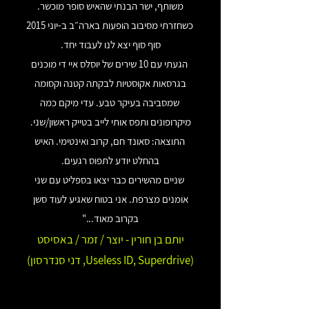
משותף, ישר הבנתי שהאיש סופר מוכשר.
כשחזרתי מסיבוב הופעות בארה״ב ב-יוני 2015
סוף סוף יצא לנו לעבוד יחד.
הגעתי עם 10 שירים של יוסלס איי די מוכנים
בגרסאות אקוסטיות לבקתה קטנה וקסומה
שמסביבה בעיקר טבע. עדי מיקם כמה
מיקרופונים ותפס אותי לייב בטייק ראשון/שני.
התוצאה: סאונד חם, קרוב ואינטימי. האיש
בהחלט יודע לתפוס רגעים.
שניים מהשירים כבר יצאו בספליט עם שני
אומנים מצרפת. אני בטוח שאגיע לעוד סשן
בקרוב מאוד..."
יותם בן חורין - יוצר / זמר / באסיסט
(Useless ID, Superdrive, דני סנדרסון)