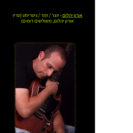
אורון יהלום
- יוצר / זמר / גיטריסט (טריו
אורון יהלום, משולשים דומים)