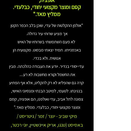
אופציה,
קסם ומוצר מקצועי יחודי, כבלעדי.
ממליץ מאד."
"אולפן ההקלטות של עדי, שוכן בלב הכפר הקטן
אך מציע שרותי עיר גדולה.
לא פעם השתמשתי בשרותיו של האיש
באכסנייתו. תמיד יצאתי מבסוט. מקצועית הן
אנושית. ולא בכדי.
עדי יסודי בנדיר. יודע את העבודה כהלכתה. מבין
את החשמל וקורא מחשבות לא רע...
קרה גם שהפליא לא רק להקליט, אלא אף הפתיע
בנגינתו. לטעמי, למיטב הבנתי ומנסיוני האישי,
צפונה לתל אביב, עדי ואולפנו, הם אופציה, קסם
ומוצר מקצועי יחודי, כבלעדי. ממליץ מאד."
מיקי שביב - יוצר / זמר / גיטריסט /
באסיסט (טנגו, אריק איינשטיין, יוני רכטר,