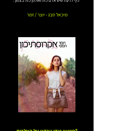
כיף לדעת שיש אדם כזה ואולפן כזה בצפון".
מיכאל סבג - יוצר / זמר